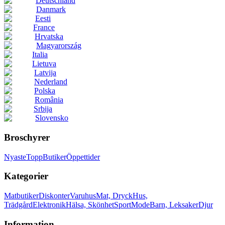
Deutschland
Danmark
Eesti
France
Hrvatska
Magyarország
Italia
Lietuva
Latvija
Nederland
Polska
România
Srbija
Slovensko
Broschyrer
Nyaste
Topp
Butiker
Öppettider
Kategorier
Matbutiker
Diskonter
Varuhus
Mat, Dryck
Hus,
Trädgård
Elektronik
Hälsa, Skönhet
Sport
Mode
Barn, Leksaker
Djur
Information