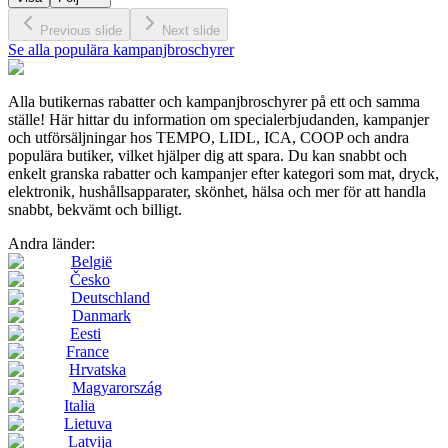
Previous slide
Next slide
Se alla populära kampanjbroschyrer
Alla butikernas rabatter och kampanjbroschyrer på ett och samma
ställe! Här hittar du information om specialerbjudanden, kampanjer
och utförsäljningar hos TEMPO, LIDL, ICA, COOP och andra
populära butiker, vilket hjälper dig att spara. Du kan snabbt och
enkelt granska rabatter och kampanjer efter kategori som mat, dryck,
elektronik, hushållsapparater, skönhet, hälsa och mer för att handla
snabbt, bekvämt och billigt.
Andra länder:
België
Česko
Deutschland
Danmark
Eesti
France
Hrvatska
Magyarország
Italia
Lietuva
Latvija