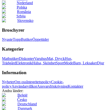
Nederland
Polska
România
Srbija
Slovensko
Broschyrer
Nyaste
Topp
Butiker
Öppettider
Kategorier
Matbutiker
Diskonter
Varuhus
Mat, Dryck
Hus,
Trädgård
Elektronik
Hälsa, Skönhet
Sport
Mode
Barn, Leksaker
Djur
Information
Nyheter
Om oss
Integritetspolicy
Cookie-
policy
Användarvillkor
Ansvarsfriskrivning
Kontakter
Andra länder:
België
Česko
Deutschland
Danmark