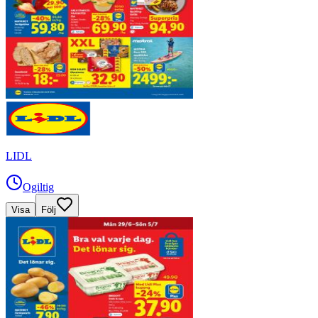
LIDL
Ogiltig
Visa
Följ