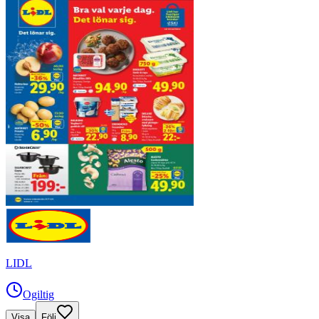
LIDL
Ogiltig
Visa
Följ