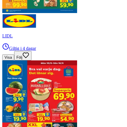
LIDL
Giltig i 4 dagar
Visa
Följ