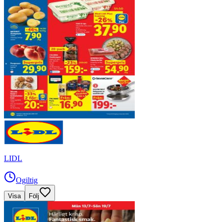
LIDL
Ogiltig
Visa
Följ