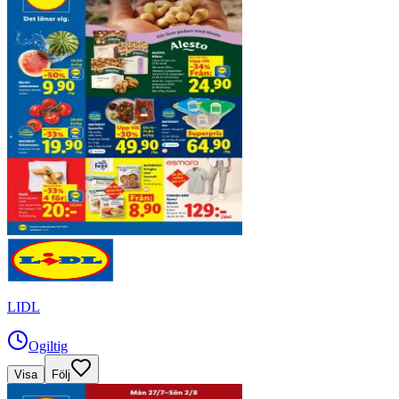
LIDL
Ogiltig
Visa
Följ