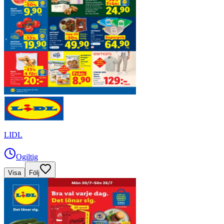
LIDL
Ogiltig
Visa
Följ