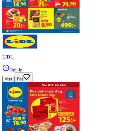
LIDL
Ogiltig
Visa
Följ