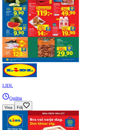
LIDL
Ogiltig
Visa
Följ