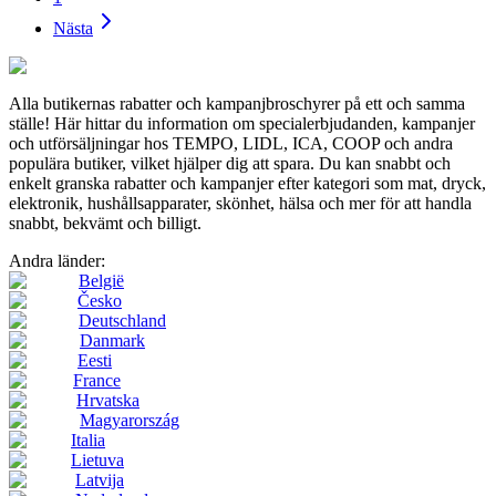
Nästa
Alla butikernas rabatter och kampanjbroschyrer på ett och samma
ställe! Här hittar du information om specialerbjudanden, kampanjer
och utförsäljningar hos TEMPO, LIDL, ICA, COOP och andra
populära butiker, vilket hjälper dig att spara. Du kan snabbt och
enkelt granska rabatter och kampanjer efter kategori som mat, dryck,
elektronik, hushållsapparater, skönhet, hälsa och mer för att handla
snabbt, bekvämt och billigt.
Andra länder:
België
Česko
Deutschland
Danmark
Eesti
France
Hrvatska
Magyarország
Italia
Lietuva
Latvija