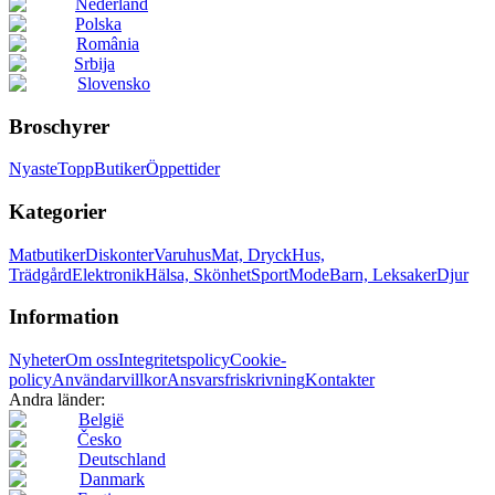
Nederland
Polska
România
Srbija
Slovensko
Broschyrer
Nyaste
Topp
Butiker
Öppettider
Kategorier
Matbutiker
Diskonter
Varuhus
Mat, Dryck
Hus,
Trädgård
Elektronik
Hälsa, Skönhet
Sport
Mode
Barn, Leksaker
Djur
Information
Nyheter
Om oss
Integritetspolicy
Cookie-
policy
Användarvillkor
Ansvarsfriskrivning
Kontakter
Andra länder:
België
Česko
Deutschland
Danmark