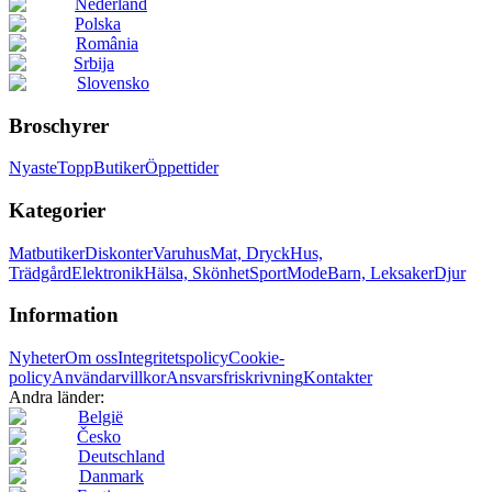
Nederland
Polska
România
Srbija
Slovensko
Broschyrer
Nyaste
Topp
Butiker
Öppettider
Kategorier
Matbutiker
Diskonter
Varuhus
Mat, Dryck
Hus,
Trädgård
Elektronik
Hälsa, Skönhet
Sport
Mode
Barn, Leksaker
Djur
Information
Nyheter
Om oss
Integritetspolicy
Cookie-
policy
Användarvillkor
Ansvarsfriskrivning
Kontakter
Andra länder:
België
Česko
Deutschland
Danmark