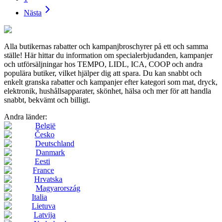
Nästa
Alla butikernas rabatter och kampanjbroschyrer på ett och samma
ställe! Här hittar du information om specialerbjudanden, kampanjer
och utförsäljningar hos TEMPO, LIDL, ICA, COOP och andra
populära butiker, vilket hjälper dig att spara. Du kan snabbt och
enkelt granska rabatter och kampanjer efter kategori som mat, dryck,
elektronik, hushållsapparater, skönhet, hälsa och mer för att handla
snabbt, bekvämt och billigt.
Andra länder:
België
Česko
Deutschland
Danmark
Eesti
France
Hrvatska
Magyarország
Italia
Lietuva
Latvija