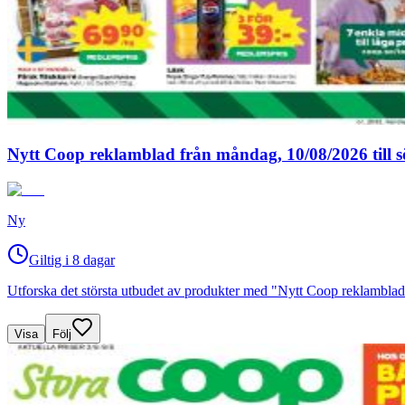
Nytt Coop reklamblad från måndag, 10/08/2026 till 
Ny
Giltig i 8 dagar
Utforska det största utbudet av produkter med "Nytt Coop reklamblad
Visa
Följ