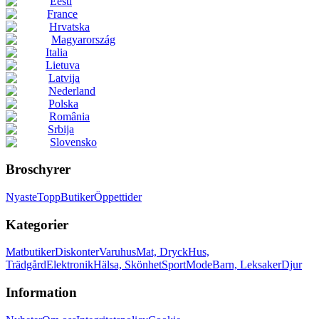
Eesti
France
Hrvatska
Magyarország
Italia
Lietuva
Latvija
Nederland
Polska
România
Srbija
Slovensko
Broschyrer
Nyaste
Topp
Butiker
Öppettider
Kategorier
Matbutiker
Diskonter
Varuhus
Mat, Dryck
Hus,
Trädgård
Elektronik
Hälsa, Skönhet
Sport
Mode
Barn, Leksaker
Djur
Information