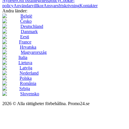
Nyheter
Om oss
Integritetspolicy
Cookie-
policy
Användarvillkor
Ansvarsfriskrivning
Kontakter
Andra länder:
België
Česko
Deutschland
Danmark
Eesti
France
Hrvatska
Magyarország
Italia
Lietuva
Latvija
Nederland
Polska
România
Srbija
Slovensko
2026 © Alla rättigheter förbehållna. Promo24.se