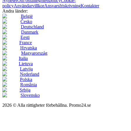
Nyheter
Om oss
Integritetspolicy
Cookie-
policy
Användarvillkor
Ansvarsfriskrivning
Kontakter
Andra länder:
België
Česko
Deutschland
Danmark
Eesti
France
Hrvatska
Magyarország
Italia
Lietuva
Latvija
Nederland
Polska
România
Srbija
Slovensko
2026 © Alla rättigheter förbehållna. Promo24.se