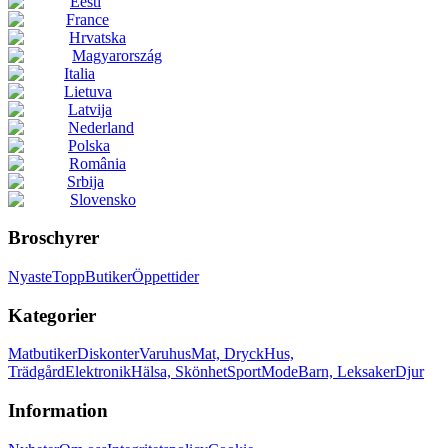
Eesti
France
Hrvatska
Magyarország
Italia
Lietuva
Latvija
Nederland
Polska
România
Srbija
Slovensko
Broschyrer
Nyaste
Topp
Butiker
Öppettider
Kategorier
Matbutiker
Diskonter
Varuhus
Mat, Dryck
Hus,
Trädgård
Elektronik
Hälsa, Skönhet
Sport
Mode
Barn, Leksaker
Djur
Information