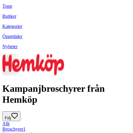
Topp
Butiker
Kategorier
Öppettider
Nyheter
Kampanjbroschyrer från
Hemköp
Följ
Allt
Broschyrer
1