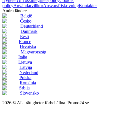
Nyheter
Om oss
Integritetspolicy
Cookie-
policy
Användarvillkor
Ansvarsfriskrivning
Kontakter
Andra länder:
België
Česko
Deutschland
Danmark
Eesti
France
Hrvatska
Magyarország
Italia
Lietuva
Latvija
Nederland
Polska
România
Srbija
Slovensko
2026 © Alla rättigheter förbehållna. Promo24.se