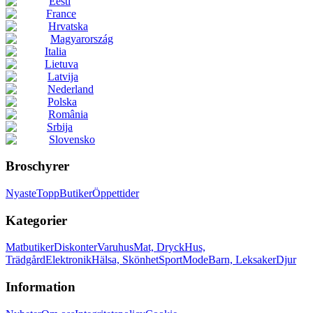
Eesti
France
Hrvatska
Magyarország
Italia
Lietuva
Latvija
Nederland
Polska
România
Srbija
Slovensko
Broschyrer
Nyaste
Topp
Butiker
Öppettider
Kategorier
Matbutiker
Diskonter
Varuhus
Mat, Dryck
Hus,
Trädgård
Elektronik
Hälsa, Skönhet
Sport
Mode
Barn, Leksaker
Djur
Information