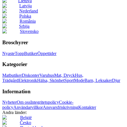
Lietuva
Latvija
Nederland
Polska
România
Srbija
Slovensko
Broschyrer
Nyaste
Topp
Butiker
Öppettider
Kategorier
Matbutiker
Diskonter
Varuhus
Mat, Dryck
Hus,
Trädgård
Elektronik
Hälsa, Skönhet
Sport
Mode
Barn, Leksaker
Djur
Information
Nyheter
Om oss
Integritetspolicy
Cookie-
policy
Användarvillkor
Ansvarsfriskrivning
Kontakter
Andra länder:
België
Česko