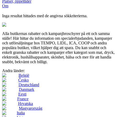
Platser, öppettider
Om
Inga resultat hittades med de angivna sökkriterierna.
Alla butikernas rabatter och kampanjbroschyrer på ett och samma
ställe! Här hittar du information om specialerbjudanden, kampanjer
och utförsäljningar hos TEMPO, LIDL, ICA, COOP och andra
populära butiker, vilket hjälper dig att spara. Du kan snabbt och
enkelt granska rabatter och kampanjer efter kategori som mat, dryck,
elektronik, hushållsapparater, skönhet, hälsa och mer för att handla
snabbt, bekvämt och billigt.
Andra länder:
België
Česko
Deutschland
Danmark
Eesti
France
Hrvatska
Magyarország
Italia