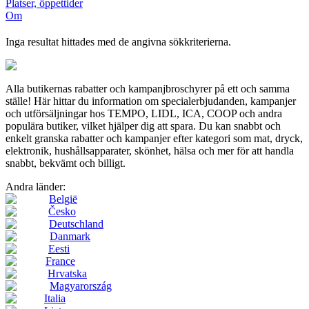
Platser, öppettider
Om
Inga resultat hittades med de angivna sökkriterierna.
Alla butikernas rabatter och kampanjbroschyrer på ett och samma
ställe! Här hittar du information om specialerbjudanden, kampanjer
och utförsäljningar hos TEMPO, LIDL, ICA, COOP och andra
populära butiker, vilket hjälper dig att spara. Du kan snabbt och
enkelt granska rabatter och kampanjer efter kategori som mat, dryck,
elektronik, hushållsapparater, skönhet, hälsa och mer för att handla
snabbt, bekvämt och billigt.
Andra länder:
België
Česko
Deutschland
Danmark
Eesti
France
Hrvatska
Magyarország
Italia