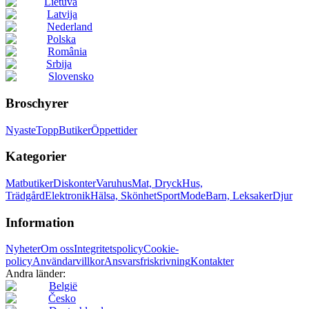
Lietuva
Latvija
Nederland
Polska
România
Srbija
Slovensko
Broschyrer
Nyaste
Topp
Butiker
Öppettider
Kategorier
Matbutiker
Diskonter
Varuhus
Mat, Dryck
Hus,
Trädgård
Elektronik
Hälsa, Skönhet
Sport
Mode
Barn, Leksaker
Djur
Information
Nyheter
Om oss
Integritetspolicy
Cookie-
policy
Användarvillkor
Ansvarsfriskrivning
Kontakter
Andra länder:
België
Česko