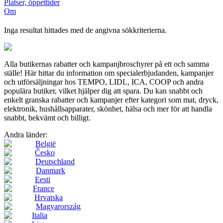
Platser, öppettider
Om
Inga resultat hittades med de angivna sökkriterierna.
Alla butikernas rabatter och kampanjbroschyrer på ett och samma
ställe! Här hittar du information om specialerbjudanden, kampanjer
och utförsäljningar hos TEMPO, LIDL, ICA, COOP och andra
populära butiker, vilket hjälper dig att spara. Du kan snabbt och
enkelt granska rabatter och kampanjer efter kategori som mat, dryck,
elektronik, hushållsapparater, skönhet, hälsa och mer för att handla
snabbt, bekvämt och billigt.
Andra länder:
België
Česko
Deutschland
Danmark
Eesti
France
Hrvatska
Magyarország
Italia