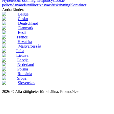
Nyheter
Om oss
Integritetspolicy
Cookie-
policy
Användarvillkor
Ansvarsfriskrivning
Kontakter
Andra länder:
België
Česko
Deutschland
Danmark
Eesti
France
Hrvatska
Magyarország
Italia
Lietuva
Latvija
Nederland
Polska
România
Srbija
Slovensko
2026 © Alla rättigheter förbehållna. Promo24.se