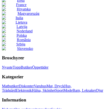
Eesti
France
Hrvatska
Magyarország
Italia
Lietuva
Latvija
Nederland
Polska
România
Srbija
Slovensko
Broschyrer
Nyaste
Topp
Butiker
Öppettider
Kategorier
Matbutiker
Diskonter
Varuhus
Mat, Dryck
Hus,
Trädgård
Elektronik
Hälsa, Skönhet
Sport
Mode
Barn, Leksaker
Djur
Information