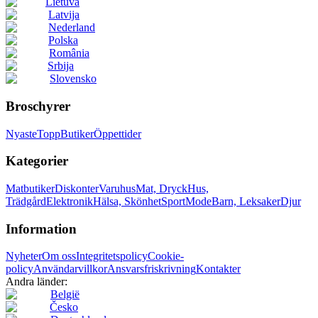
Lietuva
Latvija
Nederland
Polska
România
Srbija
Slovensko
Broschyrer
Nyaste
Topp
Butiker
Öppettider
Kategorier
Matbutiker
Diskonter
Varuhus
Mat, Dryck
Hus,
Trädgård
Elektronik
Hälsa, Skönhet
Sport
Mode
Barn, Leksaker
Djur
Information
Nyheter
Om oss
Integritetspolicy
Cookie-
policy
Användarvillkor
Ansvarsfriskrivning
Kontakter
Andra länder:
België
Česko