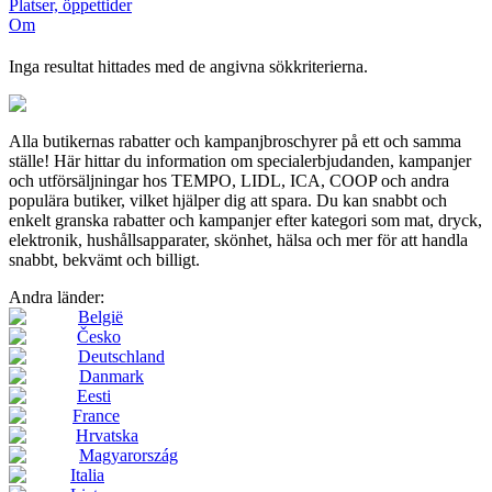
Platser, öppettider
Om
Inga resultat hittades med de angivna sökkriterierna.
Alla butikernas rabatter och kampanjbroschyrer på ett och samma
ställe! Här hittar du information om specialerbjudanden, kampanjer
och utförsäljningar hos TEMPO, LIDL, ICA, COOP och andra
populära butiker, vilket hjälper dig att spara. Du kan snabbt och
enkelt granska rabatter och kampanjer efter kategori som mat, dryck,
elektronik, hushållsapparater, skönhet, hälsa och mer för att handla
snabbt, bekvämt och billigt.
Andra länder:
België
Česko
Deutschland
Danmark
Eesti
France
Hrvatska
Magyarország
Italia