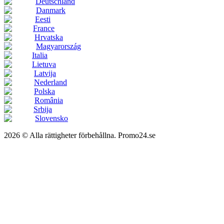
Deutschland
Danmark
Eesti
France
Hrvatska
Magyarország
Italia
Lietuva
Latvija
Nederland
Polska
România
Srbija
Slovensko
2026 © Alla rättigheter förbehållna. Promo24.se