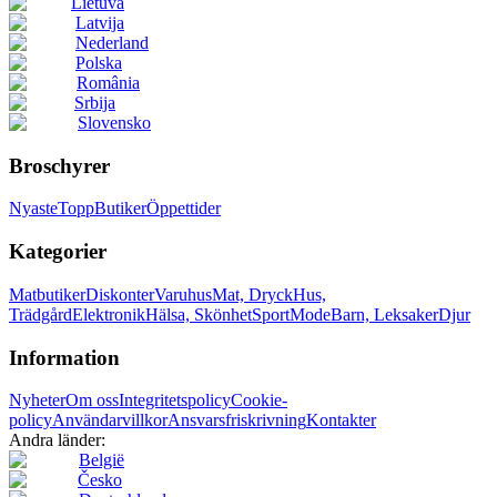
Lietuva
Latvija
Nederland
Polska
România
Srbija
Slovensko
Broschyrer
Nyaste
Topp
Butiker
Öppettider
Kategorier
Matbutiker
Diskonter
Varuhus
Mat, Dryck
Hus,
Trädgård
Elektronik
Hälsa, Skönhet
Sport
Mode
Barn, Leksaker
Djur
Information
Nyheter
Om oss
Integritetspolicy
Cookie-
policy
Användarvillkor
Ansvarsfriskrivning
Kontakter
Andra länder:
België
Česko