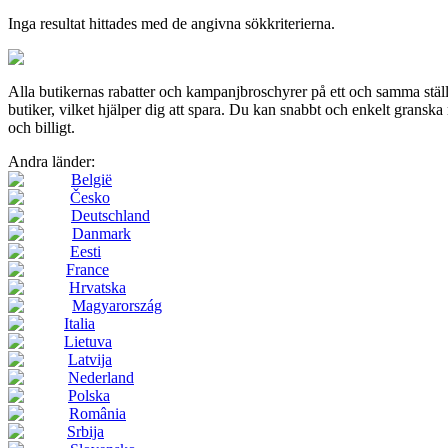
Inga resultat hittades med de angivna sökkriterierna.
Alla butikernas rabatter och kampanjbroschyrer på ett och samma st
butiker, vilket hjälper dig att spara. Du kan snabbt och enkelt gransk
och billigt.
Andra länder:
België
Česko
Deutschland
Danmark
Eesti
France
Hrvatska
Magyarország
Italia
Lietuva
Latvija
Nederland
Polska
România
Srbija