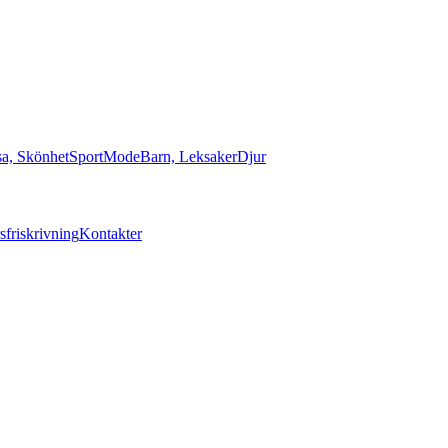
sa, Skönhet
Sport
Mode
Barn, Leksaker
Djur
sfriskrivning
Kontakter