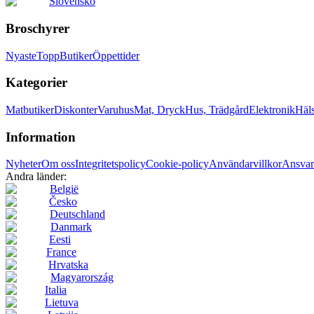
Slovensko
Broschyrer
Nyaste
Topp
Butiker
Öppettider
Kategorier
Matbutiker
Diskonter
Varuhus
Mat, Dryck
Hus, Trädgård
Elektronik
Häl
Information
Nyheter
Om oss
Integritetspolicy
Cookie-policy
Användarvillkor
Ansvar
Andra länder:
België
Česko
Deutschland
Danmark
Eesti
France
Hrvatska
Magyarország
Italia
Lietuva