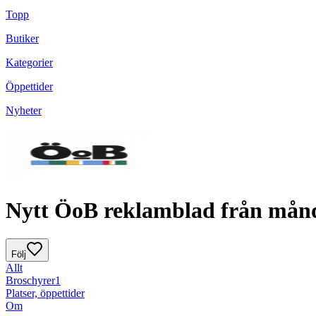
Topp
Butiker
Kategorier
Öppettider
Nyheter
Nytt ÖoB reklamblad från månda
Följ
Allt
Broschyrer
1
Platser, öppettider
Om