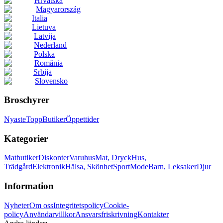
Hrvatska
Magyarország
Italia
Lietuva
Latvija
Nederland
Polska
România
Srbija
Slovensko
Broschyrer
Nyaste
Topp
Butiker
Öppettider
Kategorier
Matbutiker
Diskonter
Varuhus
Mat, Dryck
Hus,
Trädgård
Elektronik
Hälsa, Skönhet
Sport
Mode
Barn, Leksaker
Djur
Information
Nyheter
Om oss
Integritetspolicy
Cookie-
policy
Användarvillkor
Ansvarsfriskrivning
Kontakter