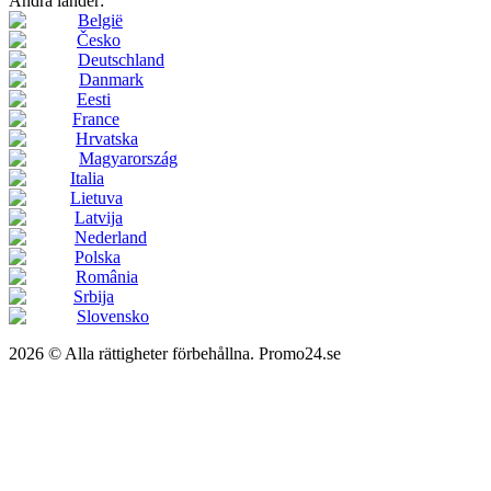
Andra länder:
België
Česko
Deutschland
Danmark
Eesti
France
Hrvatska
Magyarország
Italia
Lietuva
Latvija
Nederland
Polska
România
Srbija
Slovensko
2026 © Alla rättigheter förbehållna. Promo24.se