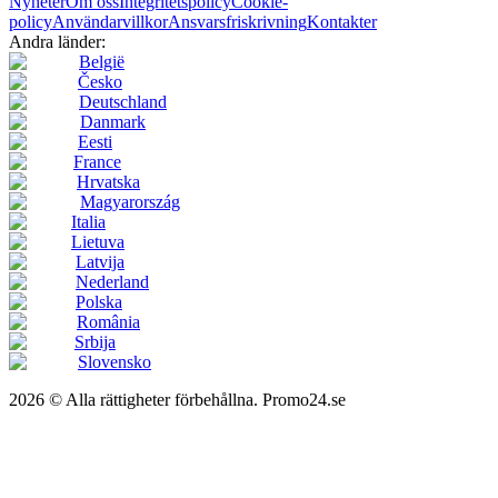
Nyheter
Om oss
Integritetspolicy
Cookie-
policy
Användarvillkor
Ansvarsfriskrivning
Kontakter
Andra länder:
België
Česko
Deutschland
Danmark
Eesti
France
Hrvatska
Magyarország
Italia
Lietuva
Latvija
Nederland
Polska
România
Srbija
Slovensko
2026 © Alla rättigheter förbehållna. Promo24.se