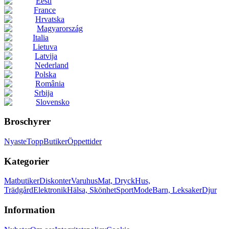
Eesti
France
Hrvatska
Magyarország
Italia
Lietuva
Latvija
Nederland
Polska
România
Srbija
Slovensko
Broschyrer
Nyaste
Topp
Butiker
Öppettider
Kategorier
Matbutiker
Diskonter
Varuhus
Mat, Dryck
Hus,
Trädgård
Elektronik
Hälsa, Skönhet
Sport
Mode
Barn, Leksaker
Djur
Information