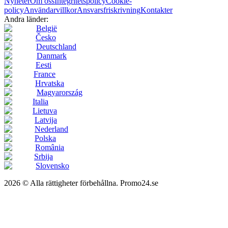
Nyheter
Om oss
Integritetspolicy
Cookie-
policy
Användarvillkor
Ansvarsfriskrivning
Kontakter
Andra länder:
België
Česko
Deutschland
Danmark
Eesti
France
Hrvatska
Magyarország
Italia
Lietuva
Latvija
Nederland
Polska
România
Srbija
Slovensko
2026 © Alla rättigheter förbehållna. Promo24.se