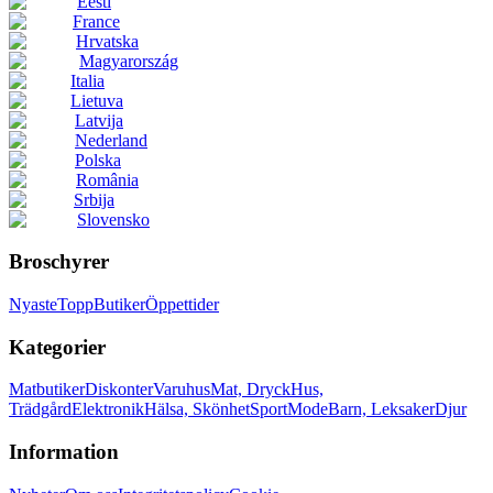
Eesti
France
Hrvatska
Magyarország
Italia
Lietuva
Latvija
Nederland
Polska
România
Srbija
Slovensko
Broschyrer
Nyaste
Topp
Butiker
Öppettider
Kategorier
Matbutiker
Diskonter
Varuhus
Mat, Dryck
Hus,
Trädgård
Elektronik
Hälsa, Skönhet
Sport
Mode
Barn, Leksaker
Djur
Information