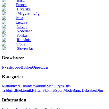
Eesti
France
Hrvatska
Magyarország
Italia
Lietuva
Latvija
Nederland
Polska
România
Srbija
Slovensko
Broschyrer
Nyaste
Topp
Butiker
Öppettider
Kategorier
Matbutiker
Diskonter
Varuhus
Mat, Dryck
Hus,
Trädgård
Elektronik
Hälsa, Skönhet
Sport
Mode
Barn, Leksaker
Djur
Information