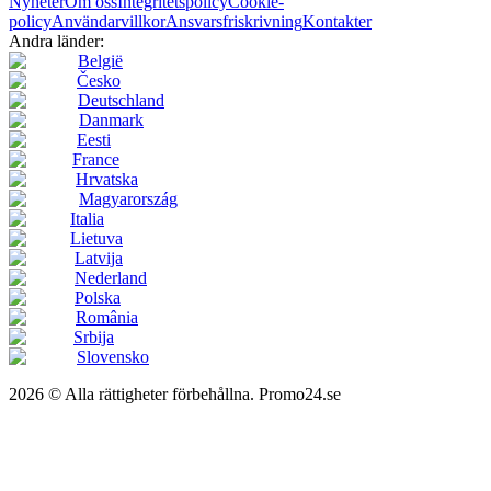
Nyheter
Om oss
Integritetspolicy
Cookie-
policy
Användarvillkor
Ansvarsfriskrivning
Kontakter
Andra länder:
België
Česko
Deutschland
Danmark
Eesti
France
Hrvatska
Magyarország
Italia
Lietuva
Latvija
Nederland
Polska
România
Srbija
Slovensko
2026 © Alla rättigheter förbehållna. Promo24.se