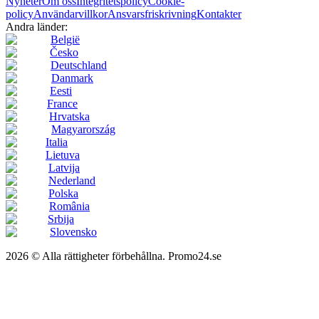
Nyheter
Om oss
Integritetspolicy
Cookie-
policy
Användarvillkor
Ansvarsfriskrivning
Kontakter
Andra länder:
België
Česko
Deutschland
Danmark
Eesti
France
Hrvatska
Magyarország
Italia
Lietuva
Latvija
Nederland
Polska
România
Srbija
Slovensko
2026 © Alla rättigheter förbehållna. Promo24.se