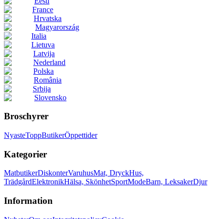
Eesti
France
Hrvatska
Magyarország
Italia
Lietuva
Latvija
Nederland
Polska
România
Srbija
Slovensko
Broschyrer
Nyaste
Topp
Butiker
Öppettider
Kategorier
Matbutiker
Diskonter
Varuhus
Mat, Dryck
Hus,
Trädgård
Elektronik
Hälsa, Skönhet
Sport
Mode
Barn, Leksaker
Djur
Information