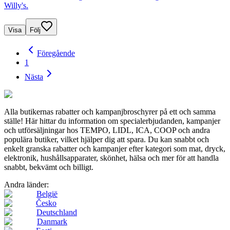
Willy's.
Visa
Följ
Föregående
1
Nästa
Alla butikernas rabatter och kampanjbroschyrer på ett och samma
ställe! Här hittar du information om specialerbjudanden, kampanjer
och utförsäljningar hos TEMPO, LIDL, ICA, COOP och andra
populära butiker, vilket hjälper dig att spara. Du kan snabbt och
enkelt granska rabatter och kampanjer efter kategori som mat, dryck,
elektronik, hushållsapparater, skönhet, hälsa och mer för att handla
snabbt, bekvämt och billigt.
Andra länder:
België
Česko
Deutschland
Danmark