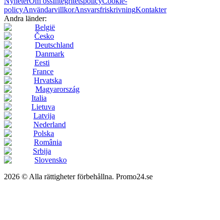
Nyheter
Om oss
Integritetspolicy
Cookie-
policy
Användarvillkor
Ansvarsfriskrivning
Kontakter
Andra länder:
België
Česko
Deutschland
Danmark
Eesti
France
Hrvatska
Magyarország
Italia
Lietuva
Latvija
Nederland
Polska
România
Srbija
Slovensko
2026 © Alla rättigheter förbehållna. Promo24.se