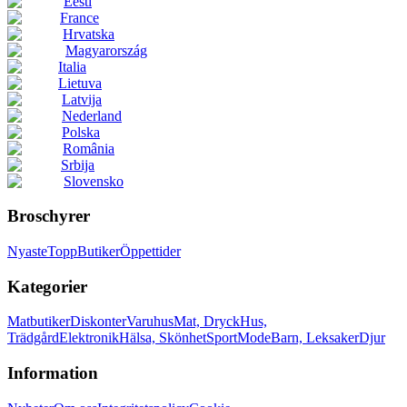
Eesti
France
Hrvatska
Magyarország
Italia
Lietuva
Latvija
Nederland
Polska
România
Srbija
Slovensko
Broschyrer
Nyaste
Topp
Butiker
Öppettider
Kategorier
Matbutiker
Diskonter
Varuhus
Mat, Dryck
Hus,
Trädgård
Elektronik
Hälsa, Skönhet
Sport
Mode
Barn, Leksaker
Djur
Information