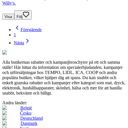
Willy's.
Visa
Följ
Föregående
1
Nästa
Alla butikernas rabatter och kampanjbroschyrer på ett och samma
ställe! Här hittar du information om specialerbjudanden, kampanjer
och utförsäljningar hos TEMPO, LIDL, ICA, COOP och andra
populära butiker, vilket hjälper dig att spara. Du kan snabbt och
enkelt granska rabatter och kampanjer efter kategori som mat, dryck,
elektronik, hushållsapparater, skönhet, hälsa och mer för att handla
snabbt, bekvämt och billigt.
Andra länder:
België
Česko
Deutschland
Danmark