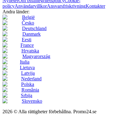
Nyheter
Om oss
Integritetspolicy
Cookie-
policy
Användarvillkor
Ansvarsfriskrivning
Kontakter
Andra länder:
België
Česko
Deutschland
Danmark
Eesti
France
Hrvatska
Magyarország
Italia
Lietuva
Latvija
Nederland
Polska
România
Srbija
Slovensko
2026 © Alla rättigheter förbehållna. Promo24.se