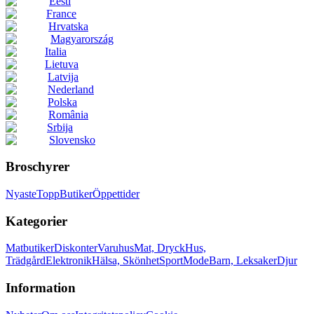
Eesti
France
Hrvatska
Magyarország
Italia
Lietuva
Latvija
Nederland
Polska
România
Srbija
Slovensko
Broschyrer
Nyaste
Topp
Butiker
Öppettider
Kategorier
Matbutiker
Diskonter
Varuhus
Mat, Dryck
Hus,
Trädgård
Elektronik
Hälsa, Skönhet
Sport
Mode
Barn, Leksaker
Djur
Information