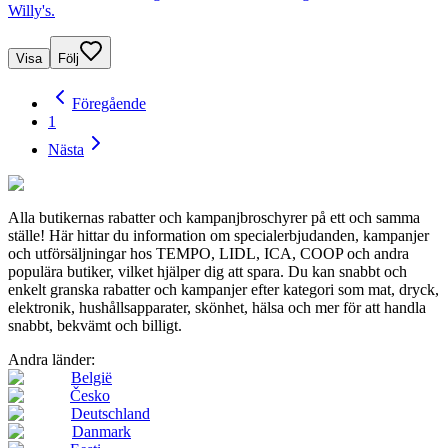
Willy's.
Visa
Följ
Föregående
1
Nästa
Alla butikernas rabatter och kampanjbroschyrer på ett och samma
ställe! Här hittar du information om specialerbjudanden, kampanjer
och utförsäljningar hos TEMPO, LIDL, ICA, COOP och andra
populära butiker, vilket hjälper dig att spara. Du kan snabbt och
enkelt granska rabatter och kampanjer efter kategori som mat, dryck,
elektronik, hushållsapparater, skönhet, hälsa och mer för att handla
snabbt, bekvämt och billigt.
Andra länder:
België
Česko
Deutschland
Danmark