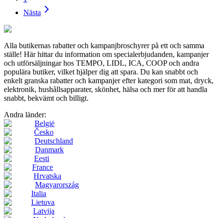
Nästa
Alla butikernas rabatter och kampanjbroschyrer på ett och samma
ställe! Här hittar du information om specialerbjudanden, kampanjer
och utförsäljningar hos TEMPO, LIDL, ICA, COOP och andra
populära butiker, vilket hjälper dig att spara. Du kan snabbt och
enkelt granska rabatter och kampanjer efter kategori som mat, dryck,
elektronik, hushållsapparater, skönhet, hälsa och mer för att handla
snabbt, bekvämt och billigt.
Andra länder:
België
Česko
Deutschland
Danmark
Eesti
France
Hrvatska
Magyarország
Italia
Lietuva
Latvija