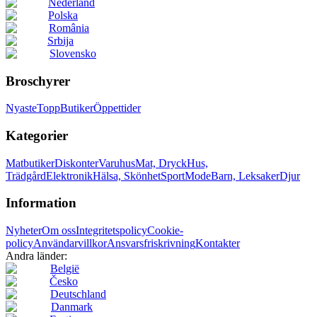
Nederland
Polska
România
Srbija
Slovensko
Broschyrer
Nyaste
Topp
Butiker
Öppettider
Kategorier
Matbutiker
Diskonter
Varuhus
Mat, Dryck
Hus,
Trädgård
Elektronik
Hälsa, Skönhet
Sport
Mode
Barn, Leksaker
Djur
Information
Nyheter
Om oss
Integritetspolicy
Cookie-
policy
Användarvillkor
Ansvarsfriskrivning
Kontakter
Andra länder:
België
Česko
Deutschland
Danmark