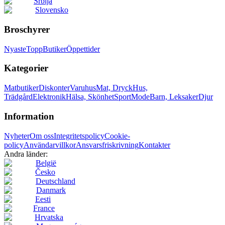
Srbija
Slovensko
Broschyrer
Nyaste
Topp
Butiker
Öppettider
Kategorier
Matbutiker
Diskonter
Varuhus
Mat, Dryck
Hus,
Trädgård
Elektronik
Hälsa, Skönhet
Sport
Mode
Barn, Leksaker
Djur
Information
Nyheter
Om oss
Integritetspolicy
Cookie-
policy
Användarvillkor
Ansvarsfriskrivning
Kontakter
Andra länder:
België
Česko
Deutschland
Danmark
Eesti
France
Hrvatska