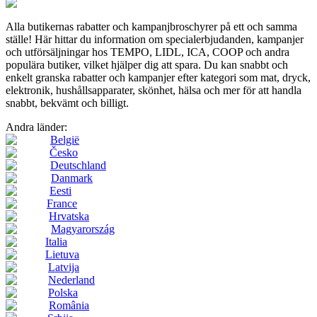
Alla butikernas rabatter och kampanjbroschyrer på ett och samma
ställe! Här hittar du information om specialerbjudanden, kampanjer
och utförsäljningar hos TEMPO, LIDL, ICA, COOP och andra
populära butiker, vilket hjälper dig att spara. Du kan snabbt och
enkelt granska rabatter och kampanjer efter kategori som mat, dryck,
elektronik, hushållsapparater, skönhet, hälsa och mer för att handla
snabbt, bekvämt och billigt.
Andra länder:
België
Česko
Deutschland
Danmark
Eesti
France
Hrvatska
Magyarország
Italia
Lietuva
Latvija
Nederland
Polska
România